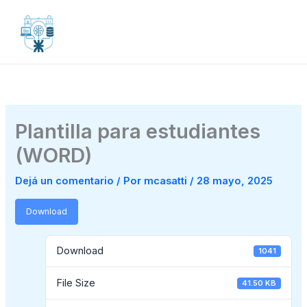
Ir
MAI
al
MEN
contenido
Plantilla para estudiantes
(WORD)
Dejá un comentario
/ Por
mcasatti
/
28 mayo, 2025
Download
Download
1041
File Size
41.50 KB